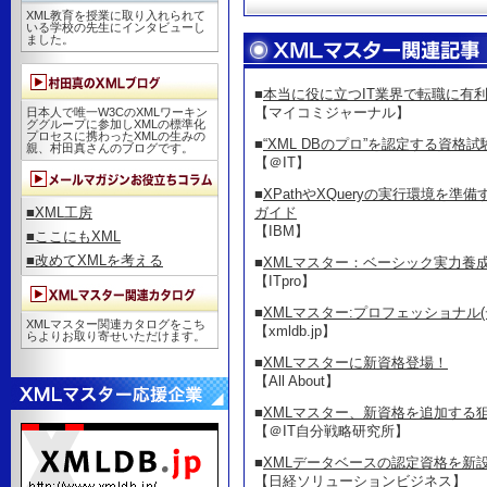
XML教育を授業に取り入れられて
いる学校の先生にインタビューし
ました。
■
本当に役に立つIT業界で転職に有
【マイコミジャーナル】
日本人で唯一W3CのXMLワーキン
ググループに参加しXMLの標準化
プロセスに携わったXMLの生みの
■
“XML DBのプロ”を認定する資格
親、村田真さんのブログです。
【＠IT】
■
XPathやXQueryの実行環境を
ガイド
■XML工房
【IBM】
■ここにもXML
■改めてXMLを考える
■
XMLマスター：ベーシック実力養
【ITpro】
■
XMLマスター:プロフェッショナル
XMLマスター関連カタログをこち
【xmldb.jp】
らよりお取り寄せいただけます。
■
XMLマスターに新資格登場！
【All About】
■
XMLマスター、新資格を追加する
【＠IT自分戦略研究所】
■
XMLデータベースの認定資格を新設
【日経ソリューションビジネス】