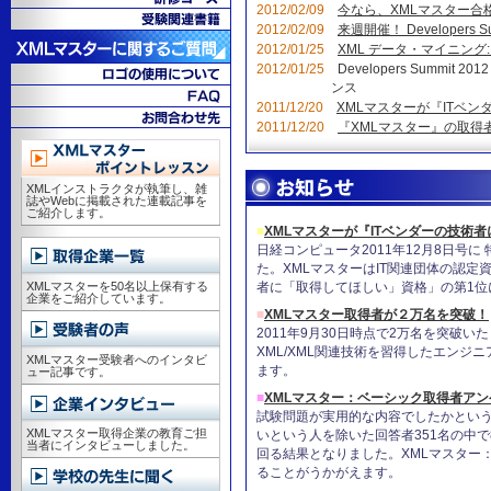
2012/02/09
今なら、XMLマスター合
2012/02/09
来週開催！ Developers Su
2012/01/25
XML データ・マイニング:
2012/01/25
Developers Summi
ンス
2011/12/20
XMLマスターが『ITベ
2011/12/20
『XMLマスター』の取得
XMLインストラクタが執筆し、雑
誌やWebに掲載された連載記事を
ご紹介します。
■
XMLマスターが『ITベンダーの技術
日経コンピュータ2011年12月8日号に
た。XMLマスターはIT関連団体の認定
者に「取得してほしい」資格」の第1位
XMLマスターを50名以上保有する
企業をご紹介しています。
■
XMLマスター取得者が２万名を突破！
2011年9月30日時点で2万名を突破
XML/XML関連技術を習得したエンジ
XMLマスター受験者へのインタビ
ます。
ュー記事です。
■
XMLマスター：ベーシック取得者ア
試験問題が実用的な内容でしたかとい
XMLマスター取得企業の教育ご担
いという人を除いた回答者351名の中で
当者にインタビューしました。
回る結果となりました。XMLマスター
ることがうかがえます。