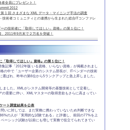
格者全員にプレゼント！
mmit 2012
 第 1 回 さまざまな XML データ・マイニング手法の調査
t 2012 - 技術者コミュニティとの連携から生まれた総合ITコンファレ
ンダーの技術者に「取得してほしい」資格』の第１位に！
者、2011年9月末で２万名を突破！
者に「取得してほしい」資格』の第１位に！
 特集記事「2012年版 いる資格、いらない資格」が掲載されまし
資格の中で「ユーザー企業のシステム部長が、ITベンダーの技術
に選ばれ、昨年の第6位から5ランクアップと急上昇しました。
いたしました。XMLがシステム開発等の基盤技術として定着し、
ニアの需要に伴い、XMLマスターの取得意欲もさらに高まってい
ンケート調査結果を公表
う問いに対しては、まだ実務に携わっていないため判断できな
86%の人が「実用的な試験である」と評価し、前回の77%を上
：ベーシック試験が以前にも増して実務で役立てられてきてい