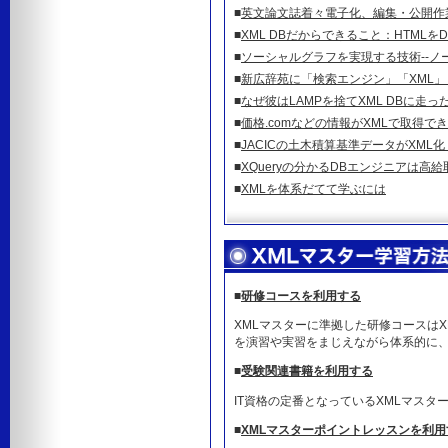
■
英文論文誌着々電子化、編集・公開作
■
XML DBだからできること：HTMLを
■
ソーシャルグラフを実現する技術--ノ
■
新広辞苑に「検索エンジン」「XML
■
なぜ彼はLAMPを捨てXML DBに走っ
■
価格.comなどの情報がXMLで取得でき
■
JACICの土木積算基準データがXML
■
XQueryの分かるDBエンジニアは高給
■
XMLを体系だてて学ぶには
■
研修コースを利用する
XMLマスターに準拠した研修コースはX
を演習や実習をまじえながら体系的に
■
受験関連書籍を利用する
IT資格の定番となっているXMLマス
■
XMLマスターポイントレッスンを利用