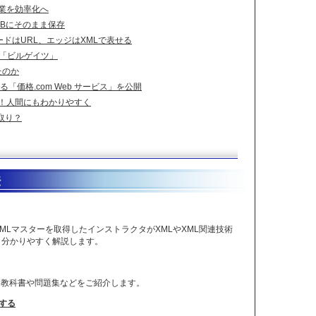
業を効率化へ
DBにそのまま保存
ードはURL、エッジはXMLで表せる
」「ビルゲイツ」
たのか
る「価格.com Web サービス」を公開
化！人間にもわかりやすく
取り？
MLマスターを取得したインストラクタがXMLやXML関連技術
、分かりやすく解説します。
ター教科書や問題集などをご紹介します。
する