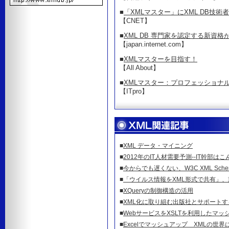
■
「XMLマスター」にXML DB技
【CNET】
■
XML DB 専門家を認定する新資格
【japan.internet.com】
■
XMLマスターを目指す！
【All About】
■
XMLマスター：プロフェッショナ
【ITpro】
■
XML データ・マイニング
■
2012年のIT人材需要予測--IT幹部
■
今からでも遅くない、W3C XML Sch
■
「ウイルス情報をXML形式で共有」
■
XQueryの制御構造の活用
■
XML化に取り組む出版社とサポート
■
WebサービスをXSLTを利用したマ
■
Excelでマッシュアップ XMLの世