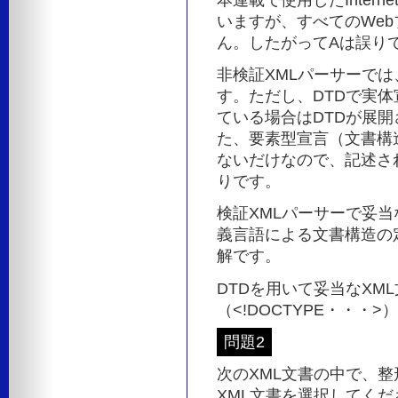
いますが、すべてのWe
ん。したがってAは誤り
非検証XMLパーサーでは
す。ただし、DTDで実
ている場合はDTDが展
た、要素型宣言（文書構
ないだけなので、記述さ
りです。
検証XMLパーサーで妥当
義言語による文書構造の
解です。
DTDを用いて妥当なXM
（<!DOCTYPE・・
問題2
次のXML文書の中で、整
XML文書を選択してくだ