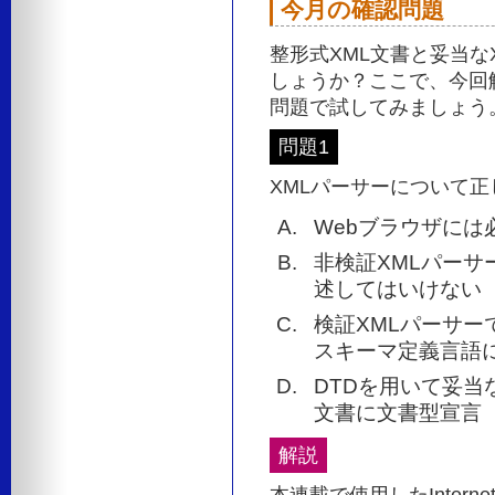
今月の確認問題
整形式XML文書と妥当な
しょうか？ここで、今回
問題で試してみましょう
問題1
XMLパーサーについて
Webブラウザには
非検証XMLパーサ
述してはいけない
検証XMLパーサー
スキーマ定義言語
DTDを用いて妥当
文書に文書型宣言（
解説
本連載で使用したInterne