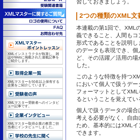
習しておきましょう。
2つの種類のXML文
本連載の第1回で、XM
義できること、人間もコ
形式であることを説明し
のデータも表現でき、個
XMLインストラクタが執筆し、雑
ど、その活躍／活用の場
誌やWebに掲載された連載記事を
ご紹介します。
した。
このような特徴を持つXM
XMLマスターを50名以上保有する
において個人で扱うデー
企業をご紹介しています。
フォーマットとしてXM
るということを覚えてい
XMLマスター受験者へのインタビ
ュー記事です。
個人で扱うデータの場合
考える必要がなく、自由
XMLマスター取得企業の教育ご担
ため、基本的にはXMLイ
当者にインタビューしました。
できます。