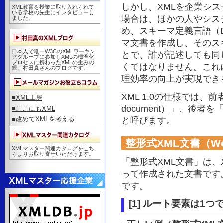
しかし、XMLを企業シ
XML教育を授業に取り入れられて
いる学校の先生にインタビューし
場合は、ほかの人やシス
ました。
め、スキーマ定義言語（DTD：D
マ文書を作成し、そのス
日本人で唯一W3CのXMLワーキン
とで、誰が記述しても同
ググループに参加しXMLの標準化
プロセスに携わったXMLの生みの
くてはなりません。これ
親、村田真さんのブログです。
理効率の向上が実現でき
XML 1.0の仕様では、前者
■XML工房
document）」、後者を「妥
■ここにもXML
と呼びます。
■改めてXMLを考える
整形式XML文書（Well-
XMLマスター関連カタログをこち
らよりお取り寄せいただけます。
「整形式XML文書」は、
って作成された文書です
です。
[1] ルート要素は1つ